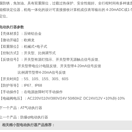
腐防锈，免加油。具有双重限位，过载过热保护、安全性能好。全行程时间有多种速
能模块定位器，机电一体化的设计可直接接收计算机或仪表等输出的 4-20mADC或1
定位。
电动执行器参数
【壳体材质】：压铸铝合金
【微动开磁】：欧姆龙
【双重限位】：机械式+电子式
【控制方式】：开关型、比例调节式
【反馈信号】：开关型有源灯指示、开关型带无源触点信号反馈、
开关型带电位计电阻反馈、开关型带4-20mA信号反馈
比例调节型带4-20mA信号反馈
【开关时间】：5S、10S、15S、30S、60S
【防护等等】：IP67、IP68
【手动操作】：在电源故障时可手动操作
【电磁阀电压】：AC220V/110V/380V/24V 50/60HZ DC24V/12V +10%到-10%
下一个产品：
AT气动执行器
上一个产品：
防爆qt电动执行器
相关精小型电动执行器产品推荐：