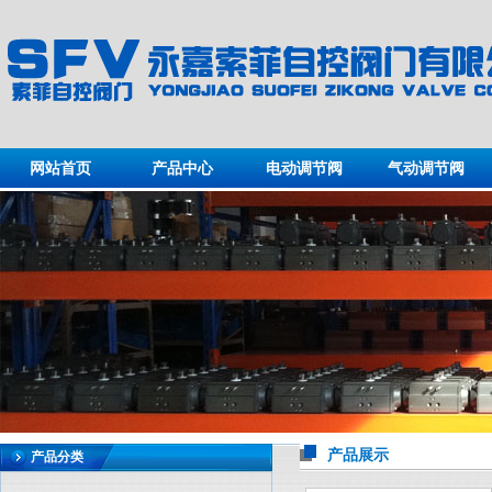
网站首页
产品中心
电动调节阀
气动调节阀
产品展示
产品分类