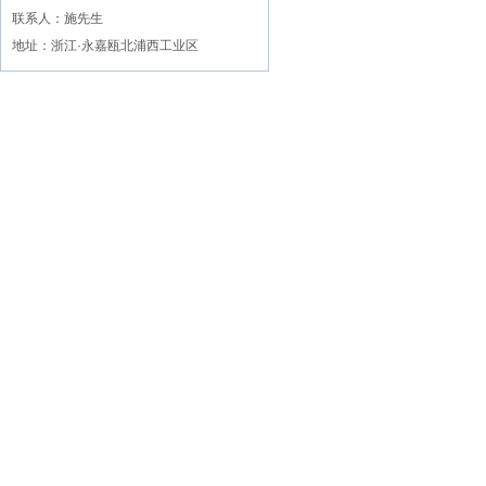
联系人：施先生
地址：浙江·永嘉瓯北浦西工业区