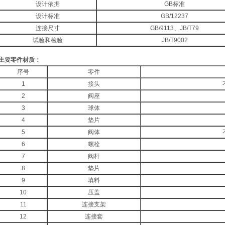
设计依据
GB标准
设计标准
GB/12237
连接尺寸
GB/9113、JB/T79
试验和检验
JB/T9002
主要零件材质：
序号
零件
1
接头
2
阀座
3
球体
4
垫片
5
阀体
6
螺栓
7
阀杆
8
垫片
9
填料
10
压盖
11
连接支架
12
连接套